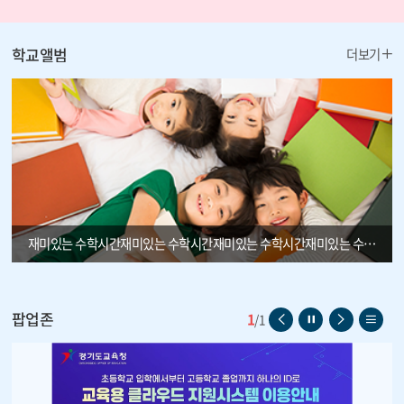
더
학교앨범
더보기
보
기
재미있는 수학시간재미있는 수학시간재미있는 수학시간재미있는 수학시간재미있는 수학시간
팝업존
1
이
일
다
리
/
1
전
시
음
스
페
정
페
트
이
지
이
보