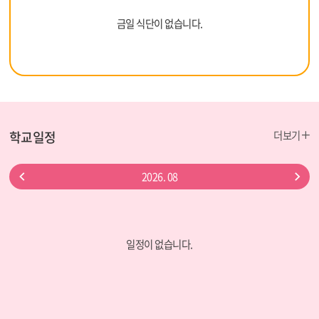
금일 식단이 없습니다.
더
학교일정
더보기
보
기
이
다
2026.
08
전
음
달
달
일정이 없습니다.