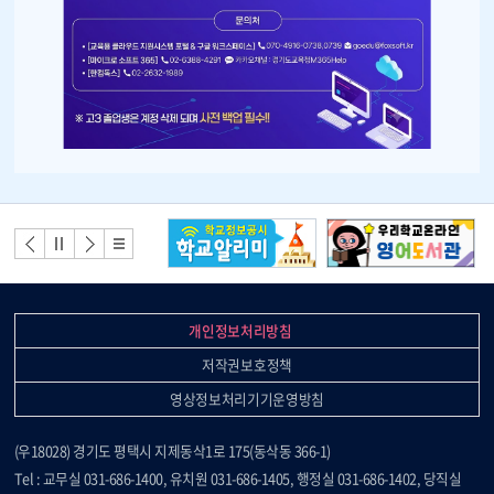
지
지
기
배
너
배너
배너
배너
배너
모
이전
정지
다음
리스
음
트
개인정보처리방침
저작권보호정책
영상정보처리기기운영방침
(우18028) 경기도 평택시 지제동삭1로 175(동삭동 366-1)
Tel : 교무실 031-686-1400, 유치원 031-686-1405, 행정실 031-686-1402, 당직실