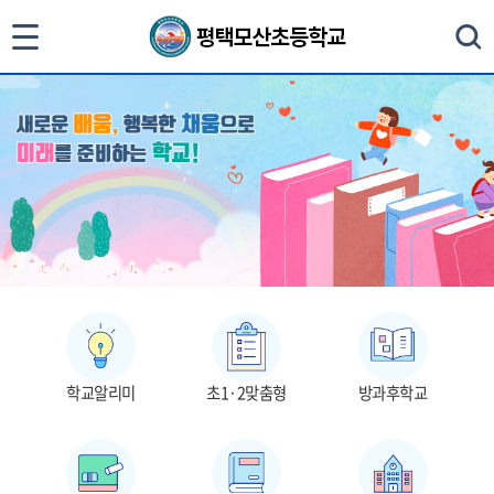
통
검색
합
검
색
닫
기
학교알리미
초1·2맞춤형
방과후학교